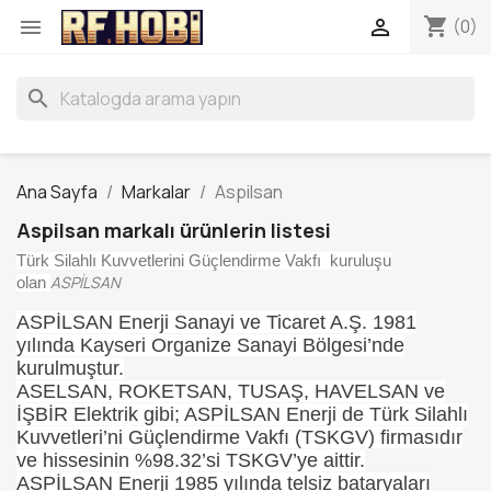
shopping_cart


(0)
search
Ana Sayfa
Markalar
Aspilsan
Aspilsan markalı ürünlerin listesi
Türk Silahlı Kuvvetlerini Güçlendirme Vakfı kuruluşu
ASPİLSAN
olan
ASPİLSAN Enerji Sanayi ve Ticaret A.Ş. 1981
yılında Kayseri Organize Sanayi Bölgesi’nde
kurulmuştur.
ASELSAN, ROKETSAN, TUSAŞ, HAVELSAN ve
İŞBİR Elektrik gibi; ASPİLSAN Enerji de Türk Silahlı
Kuvvetleri’ni Güçlendirme Vakfı (TSKGV) firmasıdır
ve hissesinin %98.32’si TSKGV’ye aittir.
ASPİLSAN Enerji 1985 yılında telsiz bataryaları